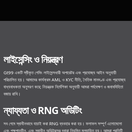
লাইসেন্সিং ও নিয়ন্ত্রণ
Gt99 একটি স্বীকৃত গেমিং লাইসেন্সধারী অপারেটর এবং প্রযোজ্য আইন অনুযায়ী
পরিচালিত হয়। আমাদের কার্যক্রম AML ও KYC নীতি, নৈতিক মানদণ্ড এবং প্রযোজ্য
বাধ্যবাধকতা অনুসরণ করে; নিয়ন্ত্রক নির্দেশিকা অনুযায়ী আমরা পর্যবেক্ষণ ও জবাবদিহিতা
বজায় রাখি।
ন্যায্যতা ও RNG অডিটিং
সব গেমে স্বাধীনভাবে যাচাই করা RNG ব্যবহার করা হয়। ফলাফল সম্পূর্ণ এলোমেলো
এবং পক্ষপাতহীন, এবং স্বাধীন অডিটরদের দ্বারা নিয়মিত মূল্যায়িত হয়। আমরা প্রতিটি