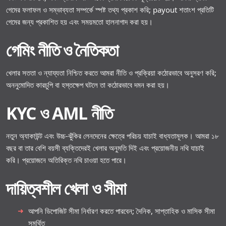
গেমের ফলাফল ও সম্ভাব্যতা সম্পর্কে স্পষ্ট তথ্য প্রকাশ করি; payout শতাংশ প্রতিটি
গেমের জন্য প্রকাশিত হয় এবং সময়মতো হালনাগাদ করা হয়।
গেমিং নীতি ও নৈতিকতা
খেলার সততা ও ন্যায্যতা নিশ্চিত করতে আমরা নীতি ও প্রক্রিয়া কঠোরভাবে অনুসরণ করি;
অননুমোদিত কারচুপি বা হস্তক্ষেপ ঘটলে তা কঠোরভাবে দমন করা হয়।
KYC ও AML নীতি
নতুন অ্যাকাউন্ট এবং উচ্চ-ঝুঁকির লেনদেনের ক্ষেত্রে পরিচয় যাচাই বাধ্যতামূলক। আমরা ১৮
বছর বা তার বেশি বয়সী ব্যক্তিদেরই খেলার অনুমতি দিই এবং প্রয়োজনীয় নথি যাচাই
করি। প্রয়োজনে অতিরিক্ত নথি চাওয়া হতে পারে।
দায়িত্বশীল খেলা ও সীমা
আপনি ডিপোজিট সীমা নির্ধারণ করতে পারবেন; দৈনিক, সাপ্তাহিক ও মাসিক সীমা
সমর্থিত