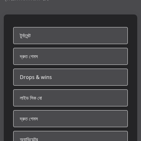
টুর্নামেন্ট
দ্রুত গেমস
Drops & wins
লাইভ সিক বো
দ্রুত গেমস
অ্যাভিয়েটর