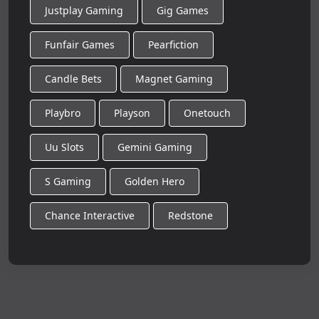
Justplay Gaming
Gig Games
Funfair Games
Pearfiction
Candle Bets
Magnet Gaming
Playbro
Playson
Onetouch
Uu Slots
Gemini Gaming
S Gaming
Golden Hero
Chance Interactive
Redstone