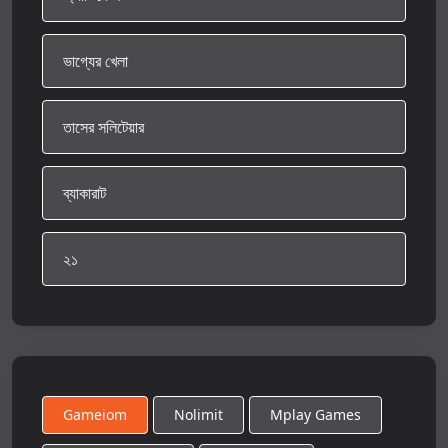
ভাগ্যের খেলা
তাসের সলিটেয়ার
ব্যাকারাট
২১
Gameiom
Nolimit
Mplay Games