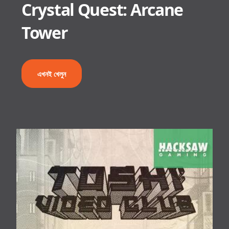
Crystal Quest: Arcane
Tower
এখনই খেলুন