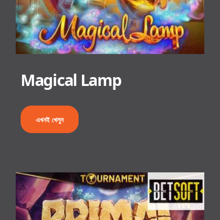
Magical Lamp
এখনই খেলুন