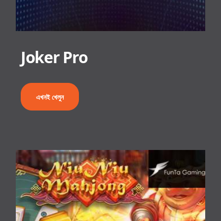
Joker Pro
এখনই খেলুন