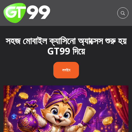
সহজ মোবাইল ক্যাসিনো অ্যাক্সেস শুরু হয়
GT99 দিয়ে
লগইন