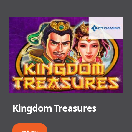
Kingdom Treasures
এখনই খেলুন