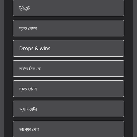
টুর্নামেন্ট
দ্রুত গেমস
Drops & wins
লাইভ সিক বো
দ্রুত গেমস
অ্যাভিয়েটর
ভাগ্যের খেলা