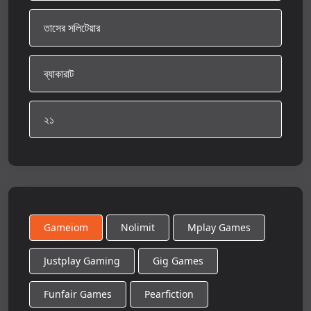
তাসের সলিটেয়ার
ব্যাকারাট
২১
Gameiom
Nolimit
Mplay Games
Justplay Gaming
Gig Games
Funfair Games
Pearfiction