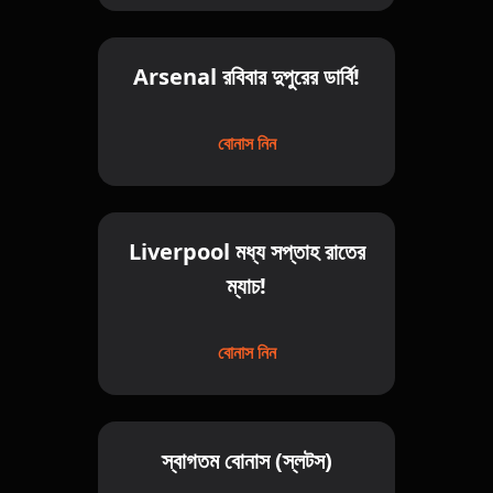
Arsenal রবিবার দুপুরের ডার্বি!
বোনাস নিন
Liverpool মধ্য সপ্তাহ রাতের
ম্যাচ!
বোনাস নিন
স্বাগতম বোনাস (স্লটস)