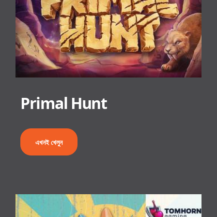
Primal Hunt
এখনই খেলুন