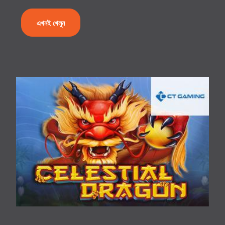
এখনই খেলুন