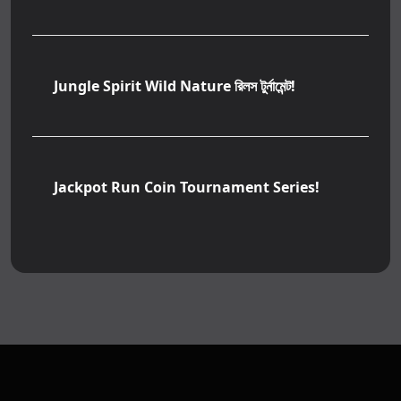
Jungle Spirit Wild Nature রিলস টুর্নামেন্ট!
Jackpot Run Coin Tournament Series!