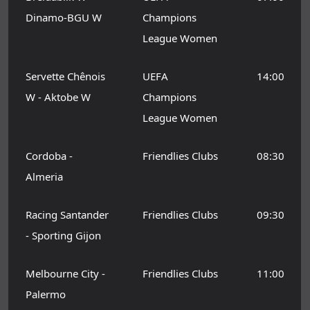
Dinamo-BGU W
Champions
League Women
Servette Chênois
UEFA
14:00
W - Aktobe W
Champions
League Women
Cordoba -
Friendlies Clubs
08:30
Almeria
Racing Santander
Friendlies Clubs
09:30
- Sporting Gijon
Melbourne City -
Friendlies Clubs
11:00
Palermo