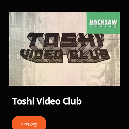
Toshi Video Club
এখনই খেলুন