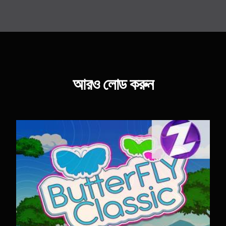
আরও লোড করুন