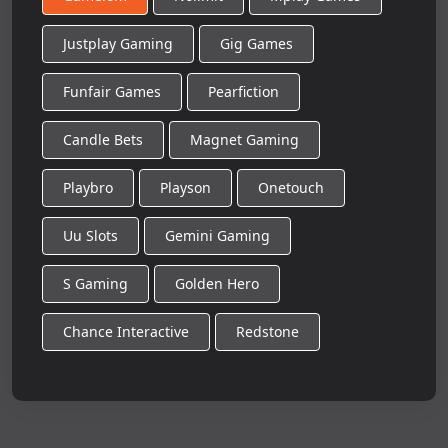
Justplay Gaming
Gig Games
Funfair Games
Pearfiction
Candle Bets
Magnet Gaming
Playbro
Playson
Onetouch
Uu Slots
Gemini Gaming
S Gaming
Golden Hero
Chance Interactive
Redstone