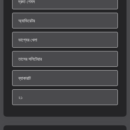
দ্রুত গেমস
অ্যাভিয়েটর
ভাগ্যের খেলা
তাসের সলিটেয়ার
ব্যাকারাট
২১