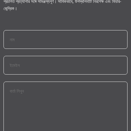
প্রচলিত প্রত্যাশার সঙ্গে সামঞ্জস্যপূর্ণ। সার্বিকভাবে, উপস্থাপনাটি নিরপেক্ষ এবং ফিচার-
কেন্দ্রিক।