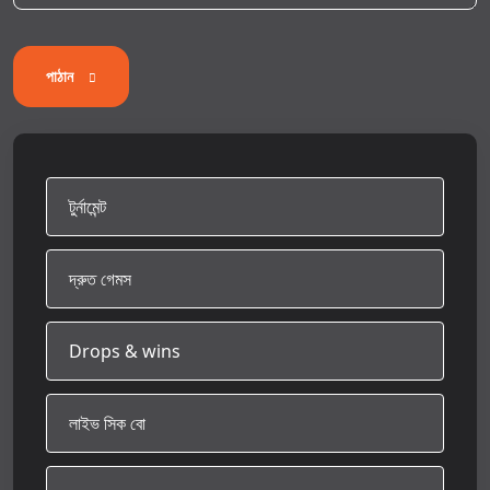
পাঠান
টুর্নামেন্ট
দ্রুত গেমস
Drops & wins
লাইভ সিক বো