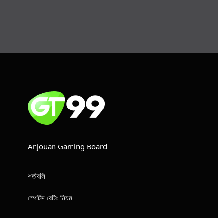
Anjouan Gaming Board
শর্তাবলি
স্পোর্টস বেটিং নিয়ম