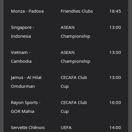
Monza - Padova
Friendlies Clubs
18:45
Singapore -
ASEAN
13:00
Indonesia
Championship
Vietnam -
ASEAN
13:00
Cambodia
Championship
Jamus - Al Hilal
CECAFA Club
13:00
Omdurman
Cup
Rayon Sports -
CECAFA Club
16:00
GOR Mahia
Cup
Servette Chênois
UEFA
14:00