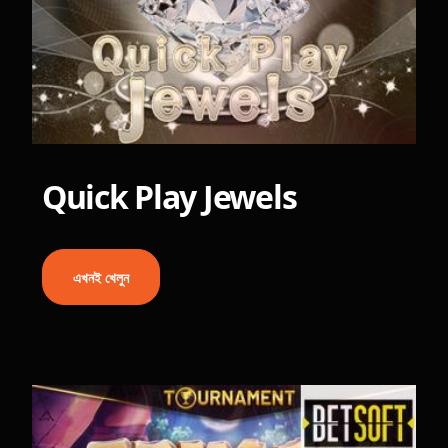
Quick Play Jewels
এখনই খেলুন