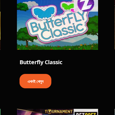
Butterfly Classic
এখনই খেলুন