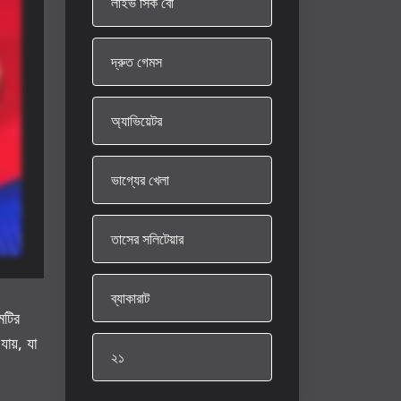
লাইভ সিক বো
দ্রুত গেমস
অ্যাভিয়েটর
ভাগ্যের খেলা
তাসের সলিটেয়ার
ব্যাকারাট
টির
ায়, যা
২১