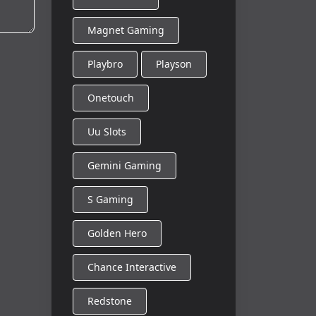
Magnet Gaming
Playbro
Playson
Onetouch
Uu Slots
Gemini Gaming
S Gaming
Golden Hero
Chance Interactive
Redstone