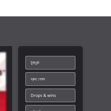
টুর্নামেন্ট
দ্রুত গেমস
Drops & wins