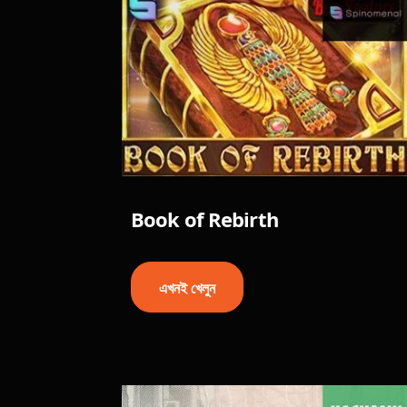
Book of Rebirth
এখনই খেলুন