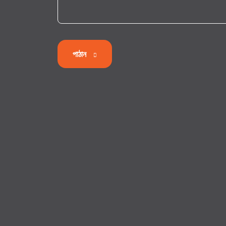
পাঠান