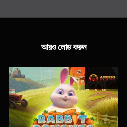
আরও লোড করুন