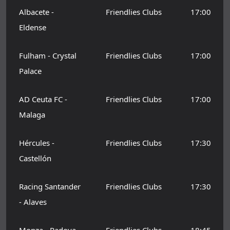
Albacete -
Friendlies Clubs
17:00
Eldense
Fulham - Crystal
Friendlies Clubs
17:00
Palace
AD Ceuta FC -
Friendlies Clubs
17:00
Malaga
Hércules -
Friendlies Clubs
17:30
Castellón
Racing Santander
Friendlies Clubs
17:30
- Alaves