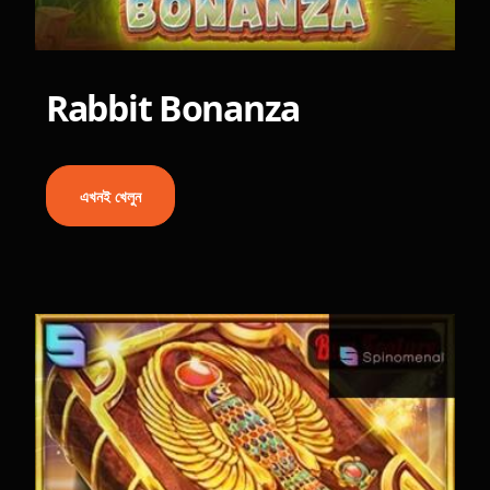
Rabbit Bonanza
এখনই খেলুন