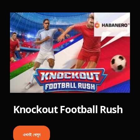
Knockout Football Rush
এখনই খেলুন