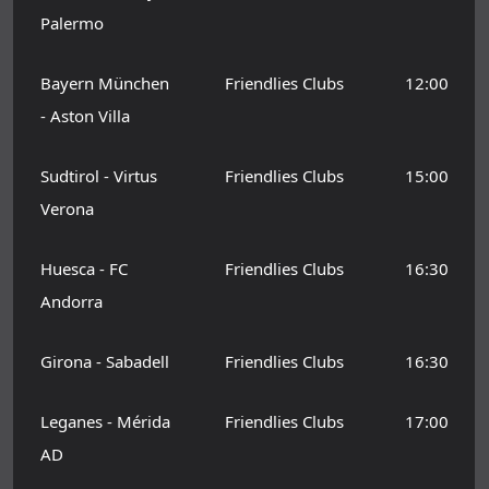
Palermo
Bayern München
Friendlies Clubs
12:00
- Aston Villa
Sudtirol - Virtus
Friendlies Clubs
15:00
Verona
Huesca - FC
Friendlies Clubs
16:30
Andorra
Girona - Sabadell
Friendlies Clubs
16:30
Leganes - Mérida
Friendlies Clubs
17:00
AD