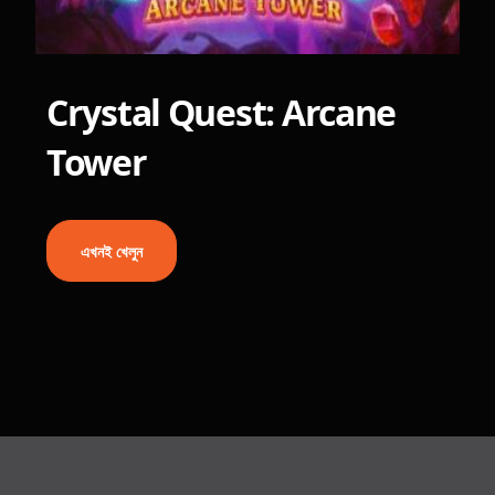
Crystal Quest: Arcane
Tower
এখনই খেলুন