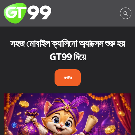
সহজ মোবাইল ক্যাসিনো অ্যাক্সেস শুরু হয়
GT99 দিয়ে
লগইন