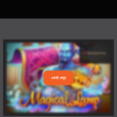
এখনই খেলুন