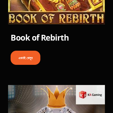
Book of Rebirth
এখনই খেলুন