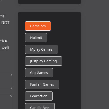
ওয়া
t: BDT
Gameiom
Nolimit
 থেকে
t একটি
Mplay Games
Justplay Gaming
Gig Games
Funfair Games
Pearfiction
Candle Bets