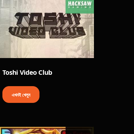
Toshi Video Club
এখনই খেলুন