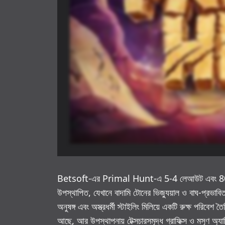
Betsoft-এর Primal Hunt-এ 5-4 লেআউট এবং 80 wa
উপস্থাপিত, যেখানে বাদামি টোনের ভিজ্যুয়াল ও বাঘ-প্রভাব
অনুষঙ্গ এবং অস্ত্রধর্মী স্টাইলিং মিলিয়ে একটি রুক্ষ পরিবেশ 
আছে, আর উপস্থাপনায় টেক্সচারসমৃদ্ধ গ্রাফিক্স ও মসৃণ অ্