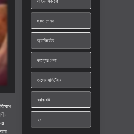
লাইভ সিক বো
দ্রুত গেমস
অ্যাভিয়েটর
ভাগ্যের খেলা
তাসের সলিটেয়ার
ব্যাকারাট
িবেশে
াণী-
২১
বয়
স্তর