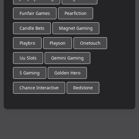
Funfair Games
Pearfiction
Candle Bets
Magnet Gaming
Playbro
Playson
Onetouch
Uu Slots
Gemini Gaming
S Gaming
Golden Hero
Chance Interactive
Redstone