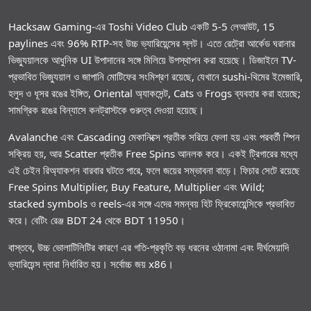
Hacksaw Gaming-এর Toshi Video Club একটি 5-5 লেআউট, 15
paylines এবং 96% RTP-সহ উচ্চ ভ্যারিয়েন্সের স্লট। এতে রেট্রো আর্কেড ঘরানার
ভিজ্যুয়ালকে আধুনিক UI উপাদানের সঙ্গে মিলিয়ে উপস্থাপন করা হয়েছে। ডিজাইনে TV-
প্রভাবিত ভিজ্যুয়াল ও জাপানি মোটিফের সংমিশ্রণ রয়েছে, যেখানে sushi-থিমের ইমেজারি,
হলুদ ও ধূসর রঙের ইঙ্গিত, Oriental অ্যাকসেন্ট, Cats ও Frogs ব্যবহার করা হয়েছে;
সামগ্রিক রঙের বিন্যাসে কনট্রাস্টকে গুরুত্ব দেওয়া হয়েছে।
Avalanche এবং Cascading মেকানিক্সে প্রতীক সরিয়ে ফেলা হয় এবং পরবর্তী স্পিন
সক্রিয় হয়, আর Scatter প্রতীক Free Spins আনলক করে। একই ট্রিগারের মধ্যে
এই চেইন রিঅ্যাকশন বারবার ঘটতে পারে, ফলে জয়ের সম্ভাবনা বাড়ে। ফিচার সেটে রয়েছে
Free Spins Multiplier, Buy Feature, Multiplier এবং Wild;
stacked symbols ও reels-এর সঙ্গে এদের সমন্বয় হিট ফ্রিকোয়েন্সিকে প্রভাবিত
করে। বেটিং রেঞ্জ BDT 24 থেকে BDT 11950।
বাস্তবে, উচ্চ ভোলাটিলিটির কারণে এর গতি-প্রকৃতি বড় ধরনের ওঠানামা এবং দীর্ঘমেয়াদি
ভ্যারিয়েন্স দ্বারা নির্ধারিত হয়। সর্বোচ্চ জয় x86।