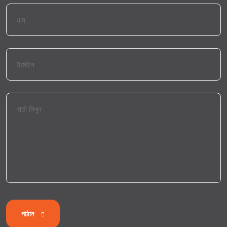
পাঠান