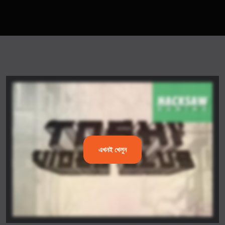
এখনই খেলুন