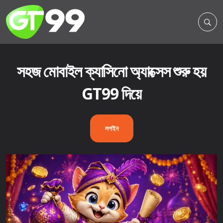
সহজ মোবাইল ক্যাসিনো অ্যাক্সেস শুরু হয়
GT99 দিয়ে
লগইন